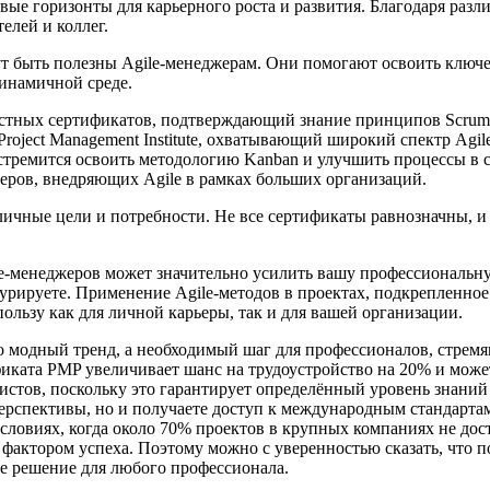
овые горизонты для карьерного роста и развития. Благодаря ра
елей и коллег.
т быть полезны Agile-менеджерам. Они помогают освоить ключев
инамичной среде.
тных сертификатов, подтверждающий знание принципов Scrum и
oject Management Institute, охватывающий широкий спектр Agil
стремится освоить методологию Kanban и улучшить процессы в 
ров, внедряющих Agile в рамках больших организаций.
личные цели и потребности. Не все сертификаты равнозначны, и 
e-менеджеров может значительно усилить вашу профессиональну
курируете. Применение Agile-методов в проектах, подкрепленно
ользу как для личной карьеры, так и для вашей организации.
 модный тренд, а необходимый шаг для профессионалов, стремя
тификата PMP увеличивает шанс на трудоустройство на 20% и мож
стов, поскольку это гарантирует определённый уровень знаний
перспективы, но и получаете доступ к международным стандарта
словиях, когда около 70% проектов в крупных компаниях не до
фактором успеха. Поэтому можно с уверенностью сказать, что п
е решение для любого профессионала.