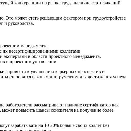
 растущей конкуренции на рынке труда наличие сертификаций
ию. Это может стать решающим фактором при трудоустройстве
г и руководства.
 проектном менеджменте.
 с их несертифицированными коллегами.
и экспертами в области проектного менеджмента.
дов в проектном управлении.
жет привести к улучшению карьерных перспектив и
каты становятся важным инструментом для достижения успеха
ие работодатели рассматривают наличие сертификатов как
, может повысить шансы соискателя на получение более
огут зарабатывать на 10-20% больше своих коллег без
ми для карьерного роста.