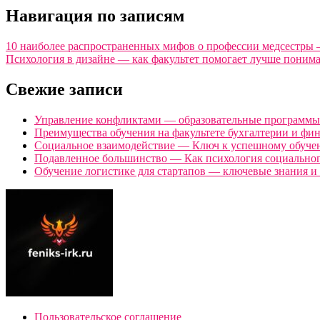
Навигация по записям
10 наиболее распространенных мифов о профессии медсестры 
Психология в дизайне — как факультет помогает лучше понима
Свежие записи
Управление конфликтами — образовательные программы 
Преимущества обучения на факультете бухгалтерии и фи
Социальное взаимодействие — Ключ к успешному обуче
Подавленное большинство — Как психология социальног
Обучение логистике для стартапов — ключевые знания и 
Пользовательское соглашение