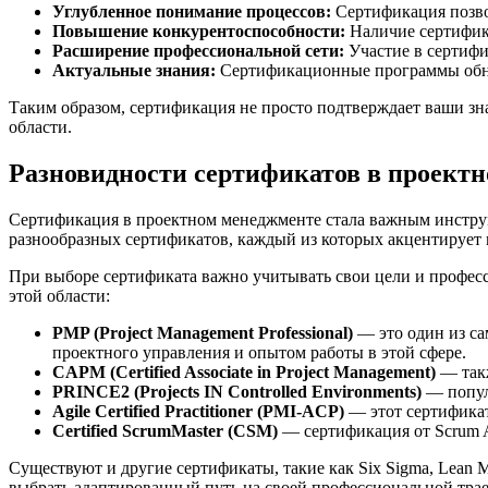
Углубленное понимание процессов:
Сертификация позвол
Повышение конкурентоспособности:
Наличие сертифика
Расширение профессиональной сети:
Участие в сертифи
Актуальные знания:
Сертификационные программы обно
Таким образом, сертификация не просто подтверждает ваши зн
области.
Разновидности сертификатов в проект
Сертификация в проектном менеджменте стала важным инстру
разнообразных сертификатов, каждый из которых акцентирует 
При выборе сертификата важно учитывать свои цели и профес
этой области:
PMP (Project Management Professional)
— это один из са
проектного управления и опытом работы в этой сфере.
CAPM (Certified Associate in Project Management)
— такж
PRINCE2 (Projects IN Controlled Environments)
— популя
Agile Certified Practitioner (PMI-ACP)
— этот сертификат
Certified ScrumMaster (CSM)
— сертификация от Scrum A
Существуют и другие сертификаты, такие как Six Sigma, Lean 
выбрать адаптированный путь на своей профессиональной тра