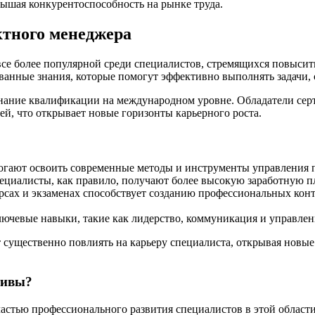
вышая конкурентоспособность на рынке труда.
тного менеджера
се более популярной среди специалистов, стремящихся повысит
анные знания, которые помогут эффективно выполнять задачи, 
ание квалификации на международном уровне. Обладатели серт
й, что открывает новые горизонты карьерного роста.
ают освоить современные методы и инструменты управления 
иалисты, как правило, получают более высокую заработную пла
сах и экзаменах способствует созданию профессиональных конта
ючевые навыки, такие как лидерство, коммуникация и управлен
существенно повлиять на карьеру специалиста, открывая новые
тивы?
стью профессионального развития специалистов в этой области.