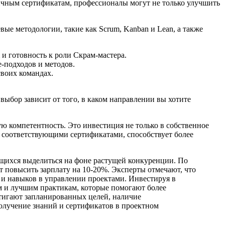
зличным сертификатам, профессионалы могут не только улучшить
ые методологии, такие как Scrum, Kanban и Lean, а также
 готовность к роли Скрам-мастера.
e-подходов и методов.
своих командах.
выбор зависит от того, в каком направлении вы хотите
ю компетентность. Это инвестиция не только в собственное
е соответствующими сертификатами, способствует более
щихся выделиться на фоне растущей конкуренции. По
ет повысить зарплату на 10-20%. Эксперты отмечают, что
 и навыков в управлении проектами. Инвестируя в
м и лучшим практикам, которые помогают более
стигают запланированных целей, наличие
олучение знаний и сертификатов в проектном