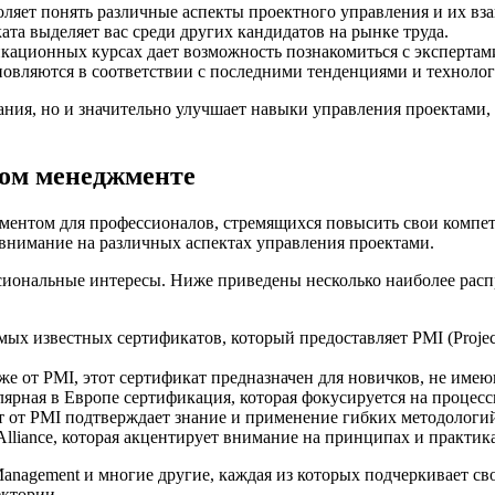
яет понять различные аспекты проектного управления и их вза
та выделяет вас среди других кандидатов на рынке труда.
кационных курсах дает возможность познакомиться с экспертами
вляются в соответствии с последними тенденциями и технолог
ания, но и значительно улучшает навыки управления проектами,
ном менеджменте
ментом для профессионалов, стремящихся повысить свои компе
внимание на различных аспектах управления проектами.
сиональные интересы. Ниже приведены несколько наиболее рас
мых известных сертификатов, который предоставляет PMI (Project
е от PMI, этот сертификат предназначен для новичков, не име
рная в Европе сертификация, которая фокусируется на процес
 от PMI подтверждает знание и применение гибких методологий
lliance, которая акцентирует внимание на принципах и практик
Management и многие другие, каждая из которых подчеркивает с
ектории.