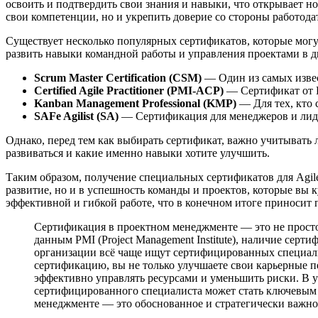
освоить и подтвердить свои знания и навыки, что открывает н
свои компетенции, но и укрепить доверие со стороны работодат
Существует несколько популярных сертификатов, которые могу
развить навыки командной работы и управления проектами в д
Scrum Master Certification (CSM)
— Один из самых извес
Certified Agile Practitioner (PMI-ACP)
— Сертификат от Pr
Kanban Management Professional (KMP)
— Для тех, кто 
SAFe Agilist (SA)
— Сертификация для менеджеров и лиде
Однако, перед тем как выбирать сертификат, важно учитывать 
развиваться и какие именно навыки хотите улучшить.
Таким образом, получение специальных сертификатов для Agil
развитие, но и в успешность команды и проектов, которые вы 
эффективной и гибкой работе, что в конечном итоге приносит п
Сертификация в проектном менеджменте — это не просто
данным PMI (Project Management Institute), наличие сер
организации всё чаще ищут сертифицированных специали
сертификацию, вы не только улучшаете свои карьерные 
эффективно управлять ресурсами и уменьшить риски. В у
сертифицированного специалиста может стать ключевым 
менеджменте — это обоснованное и стратегически важно