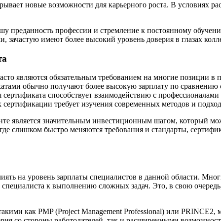
 открывает новые возможности для карьерного роста. В условиях
шу преданность профессии и стремление к постоянному обучен
 зачастую имеют более высокий уровень доверия в глазах колле
та
часто являются обязательным требованием на многие позиции в
икатами обычно получают более высокую зарплату по сравнению
я сертификата способствует взаимодействию с профессионалами 
к сертификации требует изучения современных методов и подхо
нте является значительным инвестиционным шагом, который мо
где слишком быстро меняются требования и стандарты, сертифи
ять на уровень зарплаты специалистов в данной области. Мног
специалиста к выполнению сложных задач. Это, в свою очередь
кими как PMP (Project Management Professional) или PRINCE2, м
ия со стороны работодателей, так и расширенными возможностя