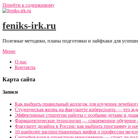
Перейти к содержимому
feniks-irk.ru
Полезные методики, планы подготовки и лайфхаки для успешн
Меню
О нас
Контакты
Карта сайта
Записи
Как выбрать правильный колледж для изучения лечебного
Студенческая жизнь на факультете киберспорта — что жде
Эффективные стратегии работы с особыми детьми в дошк
Фармацевтические технологии — современное обучение и 
Факультет дизайна в России: как выбрать программу и нач
10 наиболее распространенных мифов о профессии медсес
Сертификация в проектном менеджменте — стоит ли полу