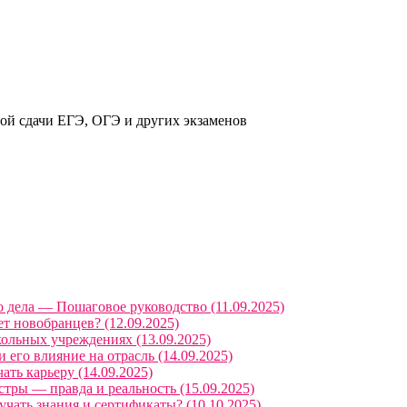
ой сдачи ЕГЭ, ОГЭ и других экзаменов
 дела — Пошаговое руководство (11.09.2025)
т новобранцев? (12.09.2025)
ольных учреждениях (13.09.2025)
его влияние на отрасль (14.09.2025)
ать карьеру (14.09.2025)
тры — правда и реальность (15.09.2025)
чать знания и сертификаты? (10.10.2025)