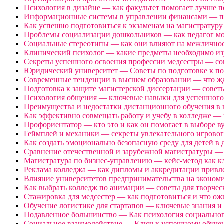
Психология в дизайне — как факультет помогает лучше по
Информационные системы в управлении финансами — по
Как успешно подготовиться к экзаменам на магистратуру
Проблемы социализации дошкольников — как педагог мож
Социальные стереотипы — как они влияют на межличнос
Клинический психолог — какие предметы необходимо изу
Секреты успешного освоения профессии медсестры — сов
Юридический университет — Советы по подготовке к по
Современные тенденции в высшем образовании — что жде
Подготовка к защите магистерской диссертации — советы
Психология общения — ключевые навыки для успешного о
Преимущества и недостатки дистанционного обучения в ю
Как эффективно совмещать работу и учебу в колледже — п
Профориентатор — кто это и как он помогает в выборе вуз
Геймплей и механики — секреты увлекательного игрового
Как создать эмоционально безопасную среду для детей в 
Сравнение отечественной и зарубежной магистратуры — ч
Магистратура по бизнес-управлению — кейс-метод как к
Реклама колледжа — как дипломы и аккредитации привлек
Влияние университетов предпринимательства на экономи
Как выбрать колледж по анимации — советы для творческ
Стажировка для медсестер — как подготовиться и что ожи
Обучение логистике для стартапов — ключевые знания и с
Подавленное большинство — Как психология социального
Социальное взаимодействие — Ключ к успешному обучен